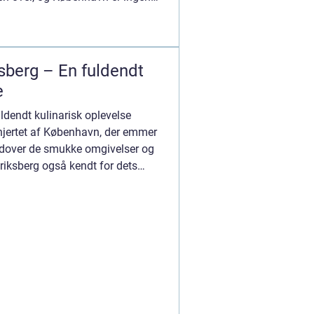
sberg – En fuldendt
e
ldendt kulinarisk oplevelse
 hjertet af København, der emmer
udover de smukke omgivelser og
eriksberg også kendt for dets