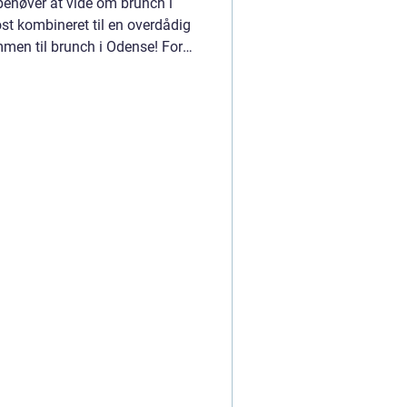
behøver at vide om brunch i
 kombineret til en overdådig
mmen til brunch i Odense! For