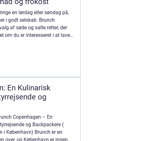
mad og frokost
bringe en lørdag eller søndag på,
er i godt selskab. Brunch
valg af søde og salte retter, der
t om du er interesseret i at lave
: En Kulinarisk
tyrrejsende og
 Brunch Copenhagen – En
ntyrrejsende og Backpackere (
ren i København) Brunch er en
en over, og København er ingen