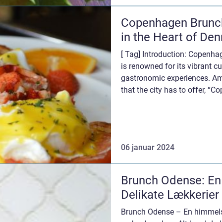
Copenhagen Brunch
in the Heart of De
[ Tag] Introduction: Copenhag
is renowned for its vibrant c
gastronomic experiences. Am
that the city has to offer, “
pl...
06 januar 2024
Brunch Odense: E
Delikate Lækkerier
Brunch Odense – En himmelsk