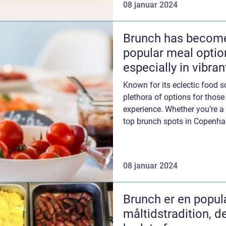
08 januar 2024
Brunch has become
popular meal option
especially in vibrant
Copenhagen
Known for its eclectic food 
plethora of options for those
experience. Whether you’re a l
top brunch spots in Copenha
In th...
08 januar 2024
Brunch er en popu
måltidstradition, d