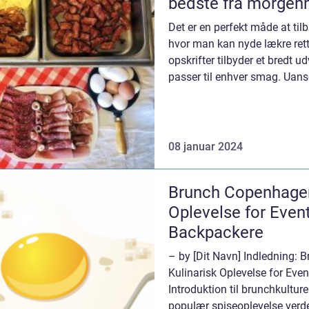
bedste fra morgen
Det er en perfekt måde at til
hvor man kan nyde lækre rett
opskrifter tilbyder et bredt ud
passer til enhver smag. Uanse
klass...
08 januar 2024
Brunch Copenhagen
Oplevelse for Even
Backpackere
– by [Dit Navn] Indledning:
Kulinarisk Oplevelse for Eve
Introduktion til brunchkultu
populær spiseoplevelse verd