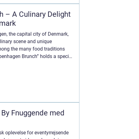
 – A Culinary Delight
nmark
en, the capital city of Denmark,
ulinary scene and unique
ong the many food traditions
Copenhagen Brunch” holds a special
n By Fnuggende med
 oplevelse for eventyrrejsende