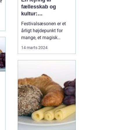
er
fællesskab og
kultur:
Festivaloplevelsen
e
Festivalsæsonen er et
årligt højdepunkt for
mange, et magisk
tidsrum hvor musik,
14 marts 2024
kunst, og fællesskab
blomstrer. At deltage i en
festival er en oplevelse,
der kan ændre dit syn på
livet, udvide din
musiksmag og sk...
n