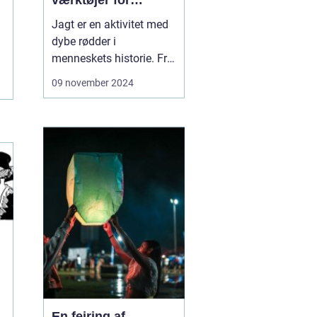
værktøjer for
jægeren
Jagt er en aktivitet med
dybe rødder i
menneskets historie. Fra
tidernes morgen har jagt
09 november 2024
været en måde at sikre
føde på, og i moderne tid
også en form for
rekreation og
naturoplevelse. For at
kunne deltage i jag...
En fejring af