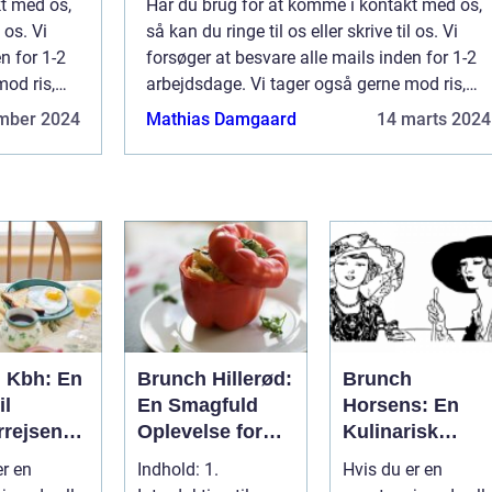
t med os,
Har du brug for at komme i kontakt med os,
 os. Vi
så kan du ringe til os eller skrive til os. Vi
n for 1-2
forsøger at besvare alle mails inden for 1-2
mod ris,
arbejdsdage. Vi tager også gerne mod ris,
ores side.
ros og generelle kommentarer til vores side.
mber 2024
Mathias Damgaard
14 marts 2024
 Kbh: En
Brunch Hillerød:
Brunch
il
En Smagfuld
Horsens: En
rrejsende
Oplevelse for
Kulinarisk
kpackere
Eventyrrejsende
Oplevelse ved
er en
Indhold: 1.
Hvis du er en
og Backpackere
Fodsporene af