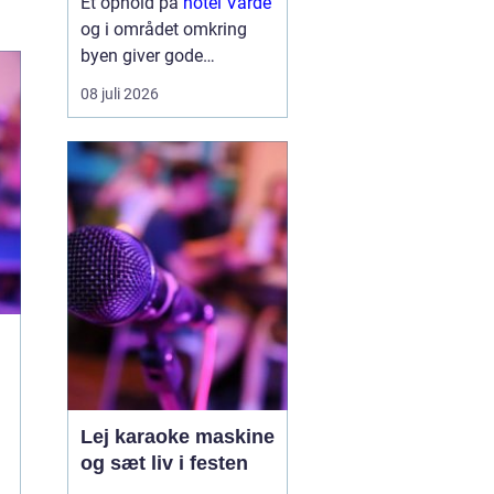
Et ophold på
hotel Varde
og i området omkring
byen giver gode
muligheder for både
08 juli 2026
natur, kultur og
hyggelige oplevelser.
Mange gæster kommer
til området for at
kombinere en rolig base
med kor...
Lej karaoke maskine
og sæt liv i festen