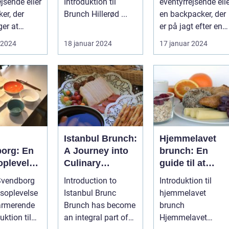
jsende eller
Introduktion til
eventyrrejsende ell
Historien
er, der
Brunch Hillerød ...
en backpacker, der
er at
er på jagt efter en
København,
kulinarisk oplevels
 2024
18 januar 2024
17 januar 2024
 en mad...
i Ho...
h
Istanbul Brunch:
Hjemmelavet
org: En
A Journey into
brunch: En
plevelse
Culinary
guide til at
Delights
skabe den
Svendborg
Introduction to
Introduktion til
rende by
perfekte
soplevelse
Istanbul Brunc
hjemmelavet
weekendmorge
armerende
Brunch has become
brunch
an integral part of
Hjemmelavet