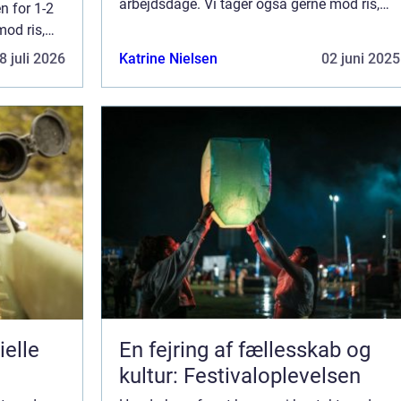
arbejdsdage. Vi tager også gerne mod ris,
n for 1-2
ros og generelle kommentarer til vores side.
mod ris,
ores side.
8 juli 2026
Katrine Nielsen
02 juni 2025
ielle
En fejring af fællesskab og
kultur: Festivaloplevelsen