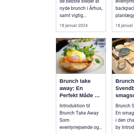
de bedste steder at
eventyrre
tilbyder et
nyde brunch i Århus,
backpack
varieret udvalg
samt vigtig
planlægg
af lækre retter,
information om
besøge 
18 januar 2024
18 januar
der passer til
åbningstide...
så er der
både
morgenmad og
frokost
Brunch take
Brunc
away: En
Svendb
Perfekt Måde at
smagso
Nyde Fritiden på
i den
Introduktion til
Brunch 
Farten
charme
Brunch Take Away
En smag
Som
i den ch
eventyrrejsende og
by Introduktion til