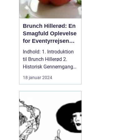
Brunch Hillerød: En
Smagfuld Oplevelse
for Eventyrrejsende
og Backpackere
Indhold: 1. Introduktion
til Brunch Hillerød 2.
Historisk Gennemgang
af Brunch Hillerød 3...
18 januar 2024