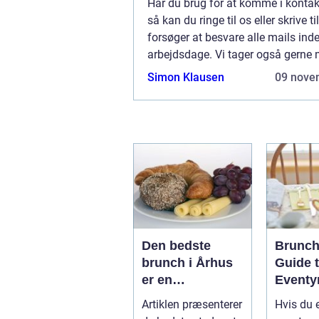
Har du brug for at komme i kontak
så kan du ringe til os eller skrive til
forsøger at besvare alle mails inde
arbejdsdage. Vi tager også gerne 
ros og generelle kommentarer til v
Simon Klausen
09 nove
Den bedste
Brunch
brunch i Århus
Guide t
er en
Eventy
gastronomisk
og Bac
Artiklen præsenterer
Hvis du 
oplevelse, der