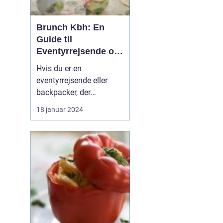
Brunch Kbh: En
Guide til
Eventyrrejsende og
Backpackere
Hvis du er en
eventyrrejsende eller
backpacker, der
planlægger at besøge
18 januar 2024
København, så er der en
madoplevelse, du
absolut ikke må gå glip
af - brunch! Brunch har
vundet stor popularitet i
København og er blevet
en fast del af byens
kulinariske scene....