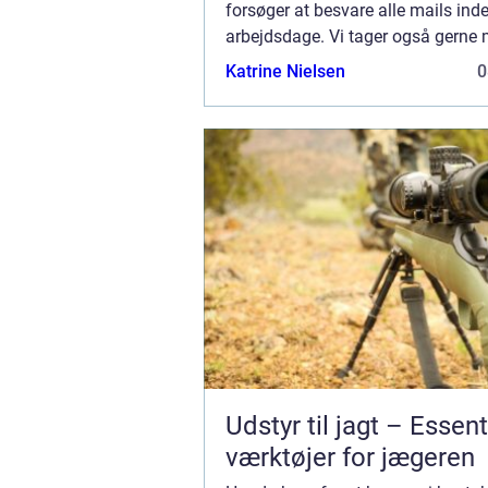
forsøger at besvare alle mails inde
arbejdsdage. Vi tager også gerne 
ros og generelle kommentarer til v
Katrine Nielsen
0
Udstyr til jagt – Essent
værktøjer for jægeren