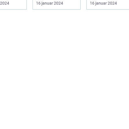
lturen i
many people's
brunch er blevet en
 2024
16 januar 2024
16 januar 2024
..
weekends, offerin...
populær tradition
for mange men...