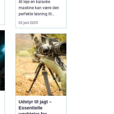
At leje en karaoke
maskine kan være den
perfekte løsning til
enhver fest eller
02 juni 2025
sammenkomst på
Sjælland. Uanset om det
er en fødselsdag, et
firmaevent eller en
casual get-together,
bringer karaoke magi og
minder, der va...
Udstyr til jagt –
Essentielle