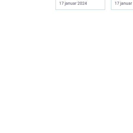
backpacker er det
brunchku
17 januar 2024
17 januar
almindeligt at være
Svendbo.
på fa...