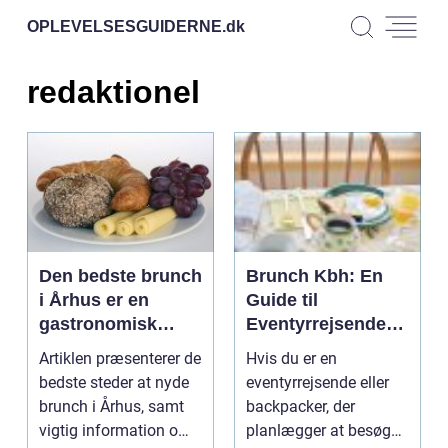
OPLEVELSESGUIDERNE.
dk
redaktionel
Den bedste brunch
Brunch Kbh: En
i Århus er en
Guide til
gastronomisk
Eventyrrejsende
oplevelse, der
og Backpackere
Artiklen præsenterer de
Hvis du er en
tilbyder et varieret
bedste steder at nyde
eventyrrejsende eller
udvalg af lækre
brunch i Århus, samt
backpacker, der
retter, der passer
vigtig information om
planlægger at besøge
til både