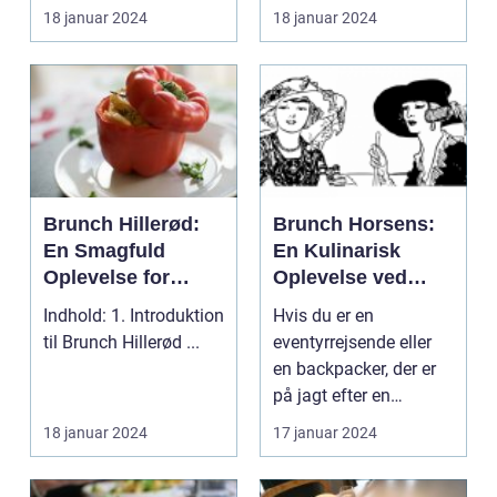
åbningstide...
København, så er der
18 januar 2024
18 januar 2024
morgenmad og
en mad...
frokost
Brunch Hillerød:
Brunch Horsens:
En Smagfuld
En Kulinarisk
Oplevelse for
Oplevelse ved
Eventyrrejsende
Fodsporene af
Indhold: 1. Introduktion
Hvis du er en
og Backpackere
Historien
til Brunch Hillerød ...
eventyrrejsende eller
en backpacker, der er
på jagt efter en
kulinarisk oplevelse i
18 januar 2024
17 januar 2024
Ho...