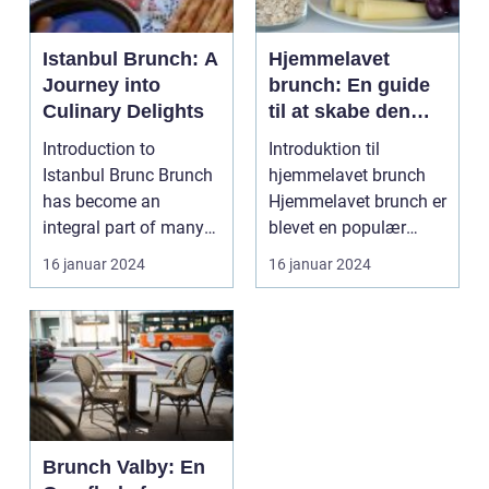
Istanbul Brunch: A
Hjemmelavet
Journey into
brunch: En guide
Culinary Delights
til at skabe den
perfekte
Introduction to
Introduktion til
weekendmorgen
Istanbul Brunc Brunch
hjemmelavet brunch
has become an
Hjemmelavet brunch er
integral part of many
blevet en populær
people's weekends,
tradition for mange
16 januar 2024
16 januar 2024
offerin...
men...
Brunch Valby: En