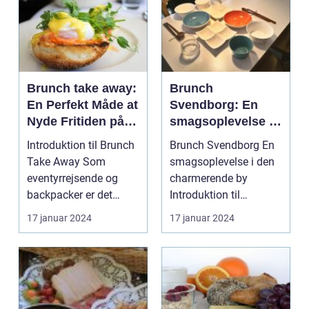
Brunch take away:
Brunch
En Perfekt Måde at
Svendborg: En
Nyde Fritiden på
smagsoplevelse i
Farten
den charmerende
Introduktion til Brunch
Brunch Svendborg En
by
Take Away Som
smagsoplevelse i den
eventyrrejsende og
charmerende by
backpacker er det
Introduktion til
almindeligt at være på
brunchkulturen i
17 januar 2024
17 januar 2024
fa...
Svendbo...