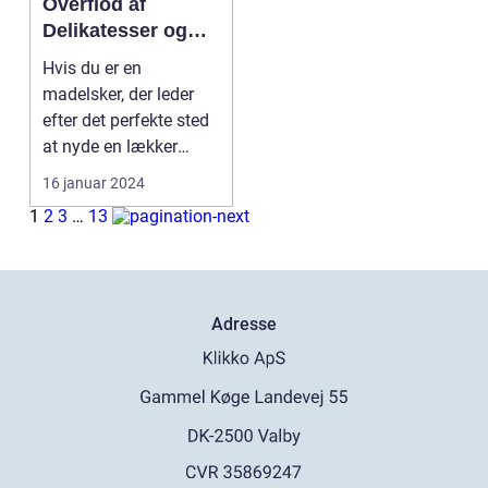
Overflod af
Delikatesser og
Historie
Hvis du er en
madelsker, der leder
efter det perfekte sted
at nyde en lækker
brunch i Valby, så er
16 januar 2024
d...
1
2
3
…
13
Adresse