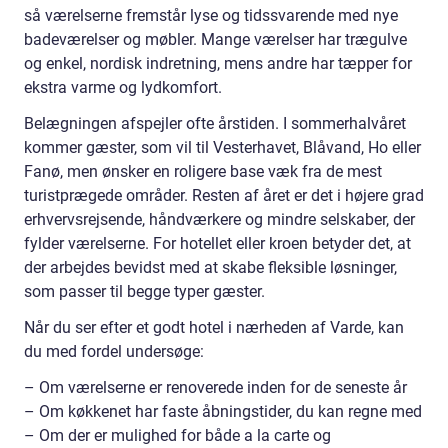
så værelserne fremstår lyse og tidssvarende med nye
badeværelser og møbler. Mange værelser har trægulve
og enkel, nordisk indretning, mens andre har tæpper for
ekstra varme og lydkomfort.
Belægningen afspejler ofte årstiden. I sommerhalvåret
kommer gæster, som vil til Vesterhavet, Blåvand, Ho eller
Fanø, men ønsker en roligere base væk fra de mest
turistprægede områder. Resten af året er det i højere grad
erhvervsrejsende, håndværkere og mindre selskaber, der
fylder værelserne. For hotellet eller kroen betyder det, at
der arbejdes bevidst med at skabe fleksible løsninger,
som passer til begge typer gæster.
Når du ser efter et godt hotel i nærheden af Varde, kan
du med fordel undersøge:
– Om værelserne er renoverede inden for de seneste år
– Om køkkenet har faste åbningstider, du kan regne med
– Om der er mulighed for både a la carte og