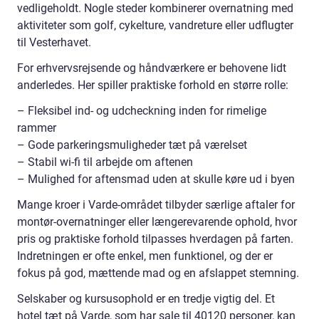
vedligeholdt. Nogle steder kombinerer overnatning med
aktiviteter som golf, cykelture, vandreture eller udflugter
til Vesterhavet.
For erhvervsrejsende og håndværkere er behovene lidt
anderledes. Her spiller praktiske forhold en større rolle:
– Fleksibel ind- og udcheckning inden for rimelige
rammer
– Gode parkeringsmuligheder tæt på værelset
– Stabil wi-fi til arbejde om aftenen
– Mulighed for aftensmad uden at skulle køre ud i byen
Mange kroer i Varde-området tilbyder særlige aftaler for
montør-overnatninger eller længerevarende ophold, hvor
pris og praktiske forhold tilpasses hverdagen på farten.
Indretningen er ofte enkel, men funktionel, og der er
fokus på god, mættende mad og en afslappet stemning.
Selskaber og kursusophold er en tredje vigtig del. Et
hotel tæt på Varde, som har sale til 40120 personer, kan