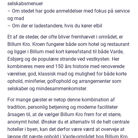
selskabsmenuer
– Om stedet har gode anmeldelser med fokus på service
og mad
– Om der er ladestandere, hvis du kører elbil
Et af de steder, der ofte bliver fremhævet i området, er
Billum Kro. Kroen fungerer både som hotel og restaurant
og ligger i Billum med kort køreafstand til både Varde,
Esbjerg og de populære strande ved vestkysten. Her
kombineres mere end 150 års historie med renoverede
værelser, god, klassisk mad og mulighed for både korte
ophold, miniferier, golfophold og arrangementer som
selskaber og mindesammenkomster.
For mange gæster er netop denne kombination af
tradition, personlig betjening og moderne faciliteter
årsagen til, at de vælger Billum Kro frem for et større,
anonymt hotel. Ønsker du et alternativ til de helt centrale
hoteller i byen, kan det derfor være værd at overveje at
lægge dit næste ophold i Varde-området hos Billum Kro.