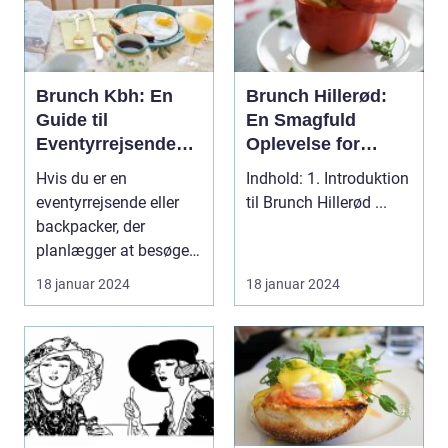
Brunch Kbh: En
Brunch Hillerød:
Guide til
En Smagfuld
Eventyrrejsende
Oplevelse for
og Backpackere
Eventyrrejsende
Hvis du er en
Indhold: 1. Introduktion
og Backpackere
eventyrrejsende eller
til Brunch Hillerød ...
backpacker, der
planlægger at besøge
København, så er der
18 januar 2024
18 januar 2024
en mad...