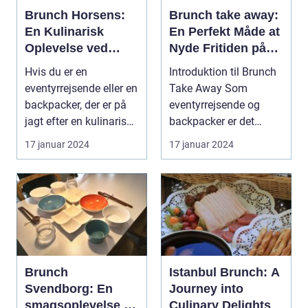
Brunch Horsens:
Brunch take away:
En Kulinarisk
En Perfekt Måde at
Oplevelse ved
Nyde Fritiden på
Fodsporene af
Farten
Hvis du er en
Introduktion til Brunch
Historien
eventyrrejsende eller en
Take Away Som
backpacker, der er på
eventyrrejsende og
jagt efter en kulinarisk
backpacker er det
oplevelse i Ho...
almindeligt at være på
17 januar 2024
17 januar 2024
fa...
Brunch
Istanbul Brunch: A
Svendborg: En
Journey into
smagsoplevelse i
Culinary Delights