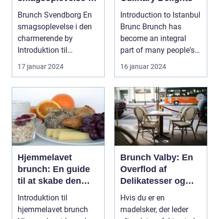
den charmerende
Brunch Svendborg En
Introduction to Istanbul
by
smagsoplevelse i den
Brunc Brunch has
charmerende by
become an integral
Introduktion til
part of many people's
brunchkulturen i
weekends, offerin...
17 januar 2024
16 januar 2024
Svendbo...
Hjemmelavet
Brunch Valby: En
brunch: En guide
Overflod af
til at skabe den
Delikatesser og
perfekte
Historie
Introduktion til
Hvis du er en
weekendmorgen
hjemmelavet brunch
madelsker, der leder