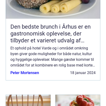
Den bedste brunch i Århus er en
gastronomisk oplevelse, der
tilbyder et varieret udvalg af
lækre retter, der passer til både
Et ophold på hotel Varde og i området omkring
morgenmad og frokost
byen giver gode muligheder for både natur, kultur
og hyggelige oplevelser. Mange gæster kommer til
området for at kombinere en rolig base med korte
ture til Vesterhavet, Varde bymidte og de mindre
Peter Mortensen
18 januar 2024
lokalsa...