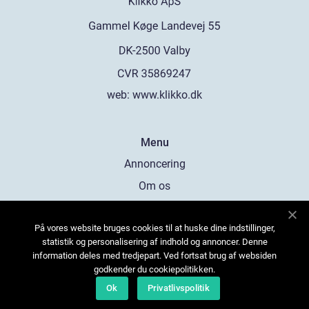
web:
www.klikko.dk
Menu
Annoncering
Om os
Cookies
På vores website bruges cookies til at huske dine indstillinger,
Kontakt os
statistik og personalisering af indhold og annoncer. Denne
Sitemap
information deles med tredjepart. Ved fortsat brug af websiden
godkender du cookiepolitikken.
Ok
Privatlivspolitik