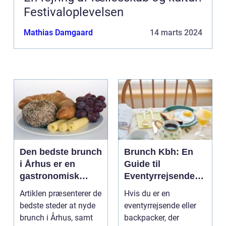
Festivaloplevelsen
Mathias Damgaard
14 marts 2024
Den bedste brunch
Brunch Kbh: En
i Århus er en
Guide til
gastronomisk
Eventyrrejsende
oplevelse, der
og Backpackere
Artiklen præsenterer de
Hvis du er en
tilbyder et varieret
bedste steder at nyde
eventyrrejsende eller
udvalg af lækre
brunch i Århus, samt
backpacker, der
retter, der passer