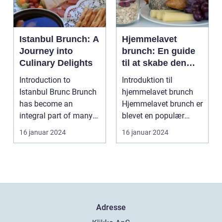
Istanbul Brunch: A
Hjemmelavet
Journey into
brunch: En guide
Culinary Delights
til at skabe den
perfekte
Introduction to
Introduktion til
weekendmorgen
Istanbul Brunc Brunch
hjemmelavet brunch
has become an
Hjemmelavet brunch er
integral part of many
blevet en populær
people's weekends,
tradition for mange
16 januar 2024
16 januar 2024
offerin...
men...
Adresse