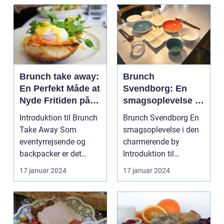
Brunch take away:
Brunch
En Perfekt Måde at
Svendborg: En
Nyde Fritiden på
smagsoplevelse i
Farten
den charmerende
Introduktion til Brunch
Brunch Svendborg En
by
Take Away Som
smagsoplevelse i den
eventyrrejsende og
charmerende by
backpacker er det
Introduktion til
almindeligt at være på
brunchkulturen i
17 januar 2024
17 januar 2024
fa...
Svendbo...