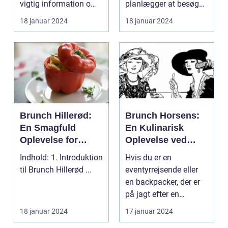
vigtig information om
planlægger at besøge
til både
åbningstide...
København, så er der
18 januar 2024
18 januar 2024
morgenmad og
en mad...
frokost
Brunch Hillerød:
Brunch Horsens:
En Smagfuld
En Kulinarisk
Oplevelse for
Oplevelse ved
Eventyrrejsende
Fodsporene af
Indhold: 1. Introduktion
Hvis du er en
og Backpackere
Historien
til Brunch Hillerød ...
eventyrrejsende eller
en backpacker, der er
på jagt efter en
kulinarisk oplevelse i
18 januar 2024
17 januar 2024
Ho...