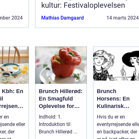
kultur: Festivaloplevelsen
mber 2024
Mathias Damgaard
14 marts 2024
 Kbh: En
Brunch Hillerød:
Brunch
il
En Smagfuld
Horsens: En
rrejsende
Oplevelse for
Kulinarisk
kpackere
Eventyrrejsende
Oplevelse ved
er en
Indhold: 1.
Hvis du er en
og Backpackere
Fodsporene af
jsende eller
Introduktion til
eventyrrejsende ell
Historien
er, der
Brunch Hillerød ...
en backpacker, der