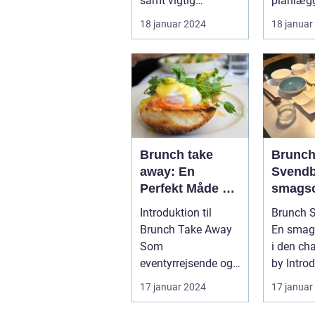
samt vigtig
planlægg
af lækre retter,
information om
besøge 
18 januar 2024
18 januar
der passer til
åbningstide...
så er der
både
morgenmad og
frokost
Brunch take
Brunc
away: En
Svendb
Perfekt Måde at
smagso
Nyde Fritiden på
i den
Introduktion til
Brunch 
Farten
charme
Brunch Take Away
En smag
Som
i den ch
eventyrrejsende og
by Introduktion til
backpacker er det
brunchku
17 januar 2024
17 januar
almindeligt at være
Svendbo.
på fa...