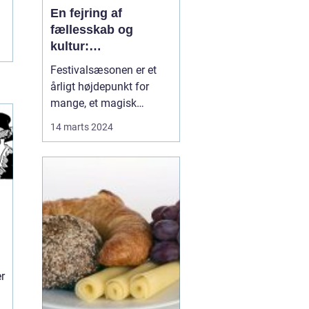
En fejring af
fællesskab og
kultur:
Festivaloplevelsen
Festivalsæsonen er et
årligt højdepunkt for
mange, et magisk
tidsrum hvor musik,
14 marts 2024
kunst, og fællesskab
blomstrer. At deltage i en
festival er en oplevelse,
der kan ændre dit syn på
livet, udvide din
musiksmag og sk...
er