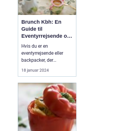
Brunch Kbh: En
Guide til
Eventyrrejsende og
Backpackere
Hvis du er en
eventyrrejsende eller
backpacker, der
planlægger at besøge
18 januar 2024
København, så er der en
madoplevelse, du
absolut ikke må gå glip
af - brunch! Brunch har
vundet stor popularitet i
København og er blevet
en fast del af byens
kulinariske scene....