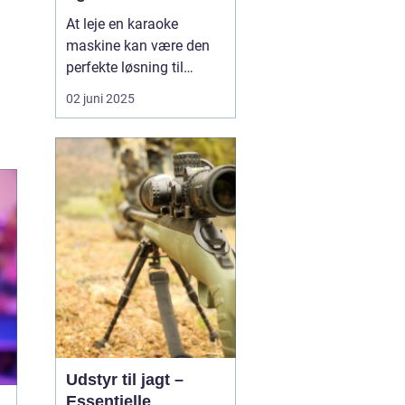
At leje en karaoke
maskine kan være den
perfekte løsning til
enhver fest eller
02 juni 2025
sammenkomst på
Sjælland. Uanset om det
er en fødselsdag, et
firmaevent eller en
casual get-together,
bringer karaoke magi og
minder, der va...
Udstyr til jagt –
Essentielle