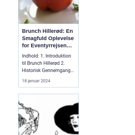
Brunch Hillerød: En
Smagfuld Oplevelse
for Eventyrrejsende
og Backpackere
Indhold: 1. Introduktion
til Brunch Hillerød 2.
Historisk Gennemgang
af Brunch Hillerød 3...
18 januar 2024