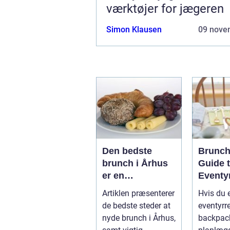
værktøjer for jægeren
Simon Klausen
09 nove
Den bedste
Brunch
brunch i Århus
Guide t
er en
Eventy
gastronomisk
og Bac
Artiklen præsenterer
Hvis du 
oplevelse, der
de bedste steder at
eventyrre
tilbyder et
nyde brunch i Århus,
backpack
varieret udvalg