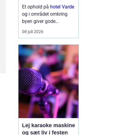
området
Et ophold på
hotel Varde
og i området omkring
byen giver gode
muligheder for både
08 juli 2026
natur, kultur og
hyggelige oplevelser.
Mange gæster kommer
til området for at
kombinere en rolig base
med kor...
Lej karaoke maskine
og sæt liv i festen