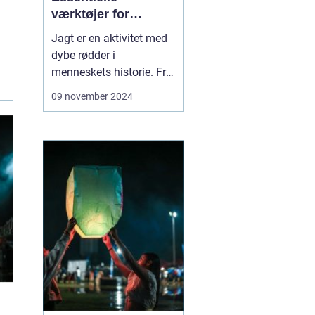
værktøjer for
jægeren
Jagt er en aktivitet med
dybe rødder i
menneskets historie. Fra
tidernes morgen har jagt
09 november 2024
været en måde at sikre
føde på, og i moderne tid
også en form for
rekreation og
naturoplevelse. For at
kunne deltage i jag...