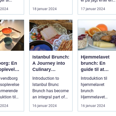
er at
er på jagt efter en
København,
kulinarisk oplevels
 2024
18 januar 2024
17 januar 2024
 en mad...
i Ho...
h
Istanbul Brunch:
Hjemmelavet
org: En
A Journey into
brunch: En
plevelse
Culinary
guide til at
Delights
skabe den
Svendborg
Introduction to
Introduktion til
rende by
perfekte
soplevelse
Istanbul Brunc
hjemmelavet
weekendmorge
armerende
Brunch has become
brunch
an integral part of
Hjemmelavet
lturen i
many people's
brunch er blevet en
 2024
16 januar 2024
16 januar 2024
..
weekends, offerin...
populær tradition
for mange men...