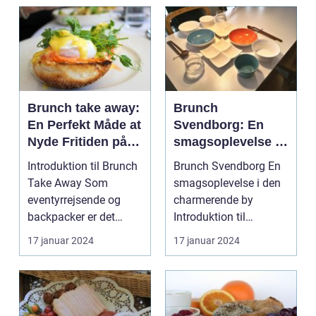
Brunch take away:
Brunch
En Perfekt Måde at
Svendborg: En
Nyde Fritiden på
smagsoplevelse i
Farten
den charmerende
Introduktion til Brunch
Brunch Svendborg En
by
Take Away Som
smagsoplevelse i den
eventyrrejsende og
charmerende by
backpacker er det
Introduktion til
almindeligt at være på
brunchkulturen i
17 januar 2024
17 januar 2024
fa...
Svendbo...