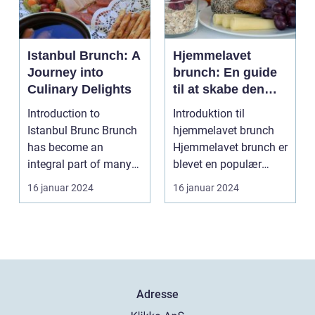
Istanbul Brunch: A
Hjemmelavet
Journey into
brunch: En guide
Culinary Delights
til at skabe den
perfekte
Introduction to
Introduktion til
weekendmorgen
Istanbul Brunc Brunch
hjemmelavet brunch
has become an
Hjemmelavet brunch er
integral part of many
blevet en populær
people's weekends,
tradition for mange
16 januar 2024
16 januar 2024
offerin...
men...
Adresse