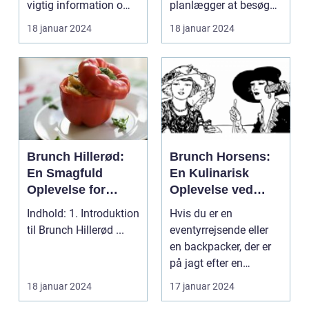
vigtig information om
planlægger at besøge
til både
åbningstide...
København, så er der
18 januar 2024
18 januar 2024
morgenmad og
en mad...
frokost
Brunch Hillerød:
Brunch Horsens:
En Smagfuld
En Kulinarisk
Oplevelse for
Oplevelse ved
Eventyrrejsende
Fodsporene af
Indhold: 1. Introduktion
Hvis du er en
og Backpackere
Historien
til Brunch Hillerød ...
eventyrrejsende eller
en backpacker, der er
på jagt efter en
kulinarisk oplevelse i
18 januar 2024
17 januar 2024
Ho...