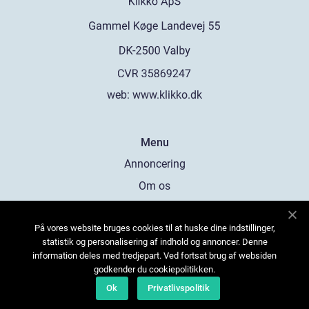
web:
www.klikko.dk
Menu
Annoncering
Om os
Cookies
På vores website bruges cookies til at huske dine indstillinger,
Kontakt os
statistik og personalisering af indhold og annoncer. Denne
Sitemap
information deles med tredjepart. Ved fortsat brug af websiden
godkender du cookiepolitikken.
Ok
Privatlivspolitik