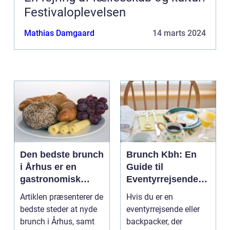
Festivaloplevelsen
Mathias Damgaard
14 marts 2024
Den bedste brunch
Brunch Kbh: En
i Århus er en
Guide til
gastronomisk
Eventyrrejsende
oplevelse, der
og Backpackere
Artiklen præsenterer de
Hvis du er en
tilbyder et varieret
bedste steder at nyde
eventyrrejsende eller
udvalg af lækre
brunch i Århus, samt
backpacker, der
retter, der passer