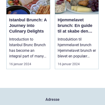
Istanbul Brunch: A
Hjemmelavet
Journey into
brunch: En guide
Culinary Delights
til at skabe den
perfekte
Introduction to
Introduktion til
weekendmorgen
Istanbul Brunc Brunch
hjemmelavet brunch
has become an
Hjemmelavet brunch er
integral part of many
blevet en populær
people's weekends,
tradition for mange
16 januar 2024
16 januar 2024
offerin...
men...
Adresse