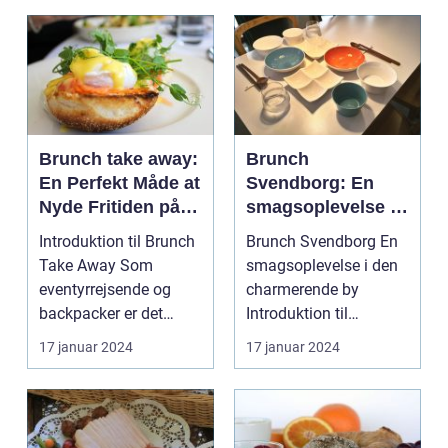
Brunch take away:
Brunch
En Perfekt Måde at
Svendborg: En
Nyde Fritiden på
smagsoplevelse i
Farten
den charmerende
Introduktion til Brunch
Brunch Svendborg En
by
Take Away Som
smagsoplevelse i den
eventyrrejsende og
charmerende by
backpacker er det
Introduktion til
almindeligt at være på
brunchkulturen i
17 januar 2024
17 januar 2024
fa...
Svendbo...