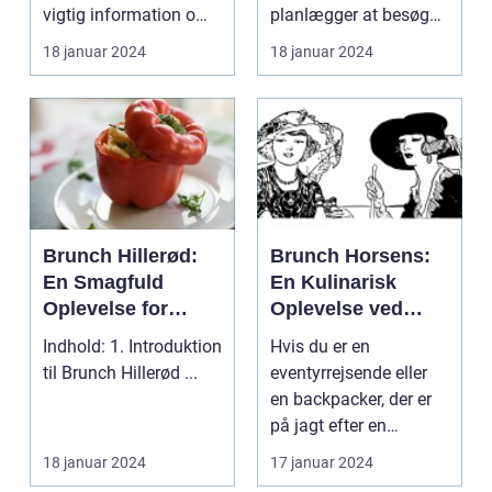
retter, der passer
vigtig information om
planlægger at besøge
til både
åbningstide...
København, så er der
18 januar 2024
18 januar 2024
morgenmad og
en mad...
frokost
Brunch Hillerød:
Brunch Horsens:
En Smagfuld
En Kulinarisk
Oplevelse for
Oplevelse ved
Eventyrrejsende
Fodsporene af
Indhold: 1. Introduktion
Hvis du er en
og Backpackere
Historien
til Brunch Hillerød ...
eventyrrejsende eller
en backpacker, der er
på jagt efter en
kulinarisk oplevelse i
18 januar 2024
17 januar 2024
Ho...