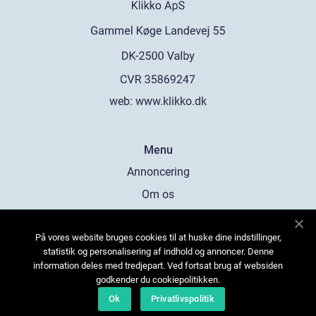
web:
www.klikko.dk
Menu
Annoncering
Om os
Cookies
På vores website bruges cookies til at huske dine indstillinger,
Kontakt os
statistik og personalisering af indhold og annoncer. Denne
Sitemap
information deles med tredjepart. Ved fortsat brug af websiden
godkender du cookiepolitikken.
Ok
Privatlivspolitik