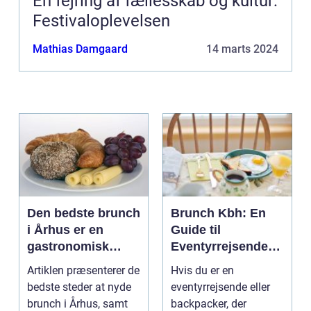
En fejring af fællesskab og kultur:
Festivaloplevelsen
Mathias Damgaard
14 marts 2024
Den bedste brunch
Brunch Kbh: En
i Århus er en
Guide til
gastronomisk
Eventyrrejsende
oplevelse, der
og Backpackere
Artiklen præsenterer de
Hvis du er en
tilbyder et varieret
bedste steder at nyde
eventyrrejsende eller
udvalg af lækre
brunch i Århus, samt
backpacker, der