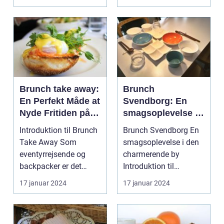
Ho...
Brunch take away:
Brunch
En Perfekt Måde at
Svendborg: En
Nyde Fritiden på
smagsoplevelse i
Farten
den charmerende
Introduktion til Brunch
Brunch Svendborg En
by
Take Away Som
smagsoplevelse i den
eventyrrejsende og
charmerende by
backpacker er det
Introduktion til
almindeligt at være på
brunchkulturen i
17 januar 2024
17 januar 2024
fa...
Svendbo...