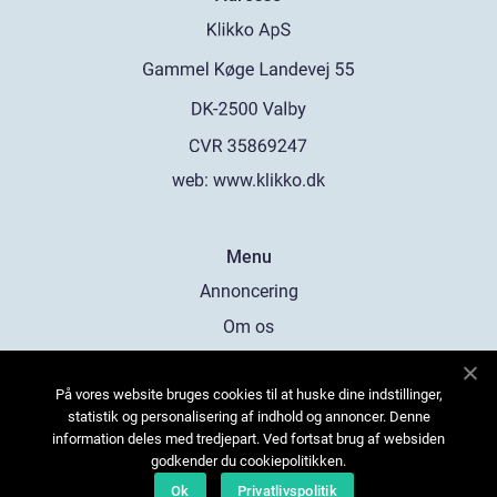
web:
www.klikko.dk
Menu
Annoncering
Om os
Cookies
På vores website bruges cookies til at huske dine indstillinger,
Kontakt os
statistik og personalisering af indhold og annoncer. Denne
Sitemap
information deles med tredjepart. Ved fortsat brug af websiden
godkender du cookiepolitikken.
Ok
Privatlivspolitik