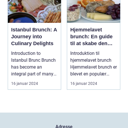
Istanbul Brunch: A
Hjemmelavet
Journey into
brunch: En guide
Culinary Delights
til at skabe den
perfekte
Introduction to
Introduktion til
weekendmorgen
Istanbul Brunc Brunch
hjemmelavet brunch
has become an
Hjemmelavet brunch er
integral part of many
blevet en populær
people's weekends,
tradition for mange
16 januar 2024
16 januar 2024
offerin...
men...
Adresse