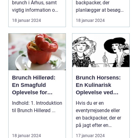
brunch i Århus, samt
backpacker, der
retter, der passer
vigtig information om
planlægger at besøge
til både
åbningstide...
København, så er der
18 januar 2024
18 januar 2024
morgenmad og
en mad...
frokost
Brunch Hillerød:
Brunch Horsens:
En Smagfuld
En Kulinarisk
Oplevelse for
Oplevelse ved
Eventyrrejsende
Fodsporene af
Indhold: 1. Introduktion
Hvis du er en
og Backpackere
Historien
til Brunch Hillerød ...
eventyrrejsende eller
en backpacker, der er
på jagt efter en
kulinarisk oplevelse i
18 januar 2024
17 januar 2024