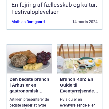
En fejring af fællesskab og kultur:
Festivaloplevelsen
Mathias Damgaard
14 marts 2024
Den bedste brunch
Brunch Kbh: En
i Århus er en
Guide til
gastronomisk
Eventyrrejsende
oplevelse, der
og Backpackere
Artiklen præsenterer de
Hvis du er en
tilbyder et varieret
bedste steder at nyde
eventyrrejsende eller
udvalg af lækre