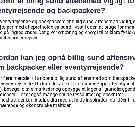
rfor er billig sund aftensmad vigtigt fo
entyrrejsende og backpackere?
eventyrrejsende og backpackere er billig sund aftensmad vigtig, 
hjælper med at opretholde en sund livsstil uden at bruge for ma
 på ingredienser. Det giver ernæring og energi til at klare fysisk
iteter under rejsen.
ordan kan jeg opnå billig sund aftens
m backpacker eller eventyrrejsende?
er flere metoder til at opnå billig sund aftensmad som backpacke
r eventyrrejsende. Du kan deltage i Community Supported Agricul
), besøge lokale markeder og opbygge et lager af grundlæggen
edienser. Der er også mange online ressourcer og opskrifter
ngelige, der kan hjælpe dig med at finde inspiration og idéer til 
 nærende og økonomiske måltider.