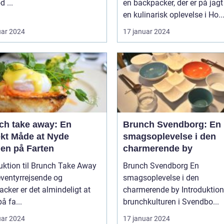
Hillerød ...
en backpacker, der er på jagt
en kulinarisk oplevelse i Ho..
uar 2024
17 januar 2024
ch take away: En
Brunch Svendborg: En
ekt Måde at Nyde
smagsoplevelse i den
den på Farten
charmerende by
uktion til Brunch Take Away
Brunch Svendborg En
ventyrrejsende og
smagsoplevelse i den
cker er det almindeligt at
charmerende by Introduktion til
å fa...
brunchkulturen i Svendbo...
uar 2024
17 januar 2024