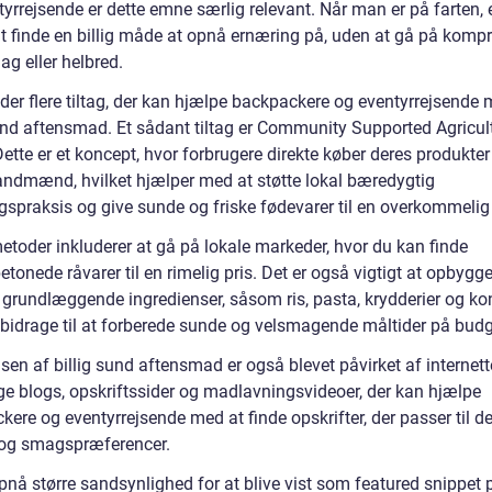
yrrejsende er dette emne særlig relevant. Når man er på farten, 
 at finde en billig måde at opnå ernæring på, uden at gå på komp
g eller helbred.
 der flere tiltag, der kan hjælpe backpackere og eventyrrejsende
sund aftensmad. Et sådant tiltag er Community Supported Agricul
ette er et koncept, hvor forbrugere direkte køber deres produkter
landmænd, hvilket hjælper med at støtte lokal bæredygtig
gspraksis og give sunde og friske fødevarer til en overkommelig 
etoder inkluderer at gå på lokale markeder, hvor du kan finde
onede råvarer til en rimelig pris. Det er også vigtigt at opbygge
f grundlæggende ingredienser, såsom ris, pasta, krydderier og ko
 bidrage til at forberede sunde og velsmagende måltider på budg
sen af billig sund aftensmad er også blevet påvirket af internett
ige blogs, opskriftssider og madlavningsvideoer, der kan hjælpe
ere og eventyrrejsende med at finde opskrifter, der passer til d
og smagspræferencer.
pnå større sandsynlighed for at blive vist som featured snippet 