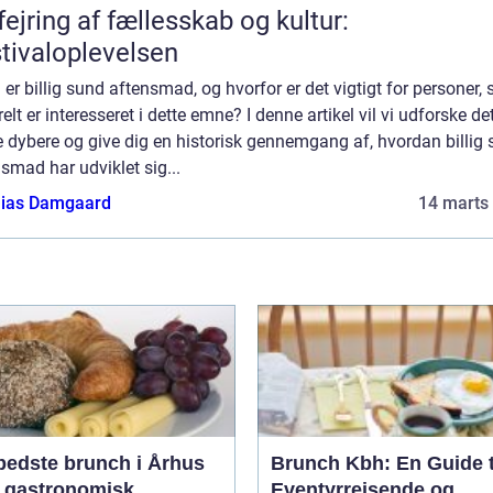
fejring af fællesskab og kultur:
tivaloplevelsen
er billig sund aftensmad, og hvorfor er det vigtigt for personer,
elt er interesseret i dette emne? I denne artikel vil vi udforske de
 dybere og give dig en historisk gennemgang af, hvordan billig
smad har udviklet sig...
ias Damgaard
14 marts
bedste brunch i Århus
Brunch Kbh: En Guide t
n gastronomisk
Eventyrrejsende og