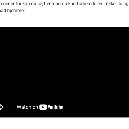
en nedenfor kan du se, hvordan du kan forberede en lækker, billi
mad hjemme: