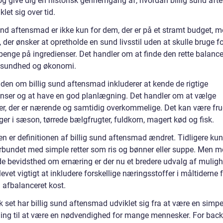
og give dig en historisk gennemgang af, hvordan billig sund af
klet sig over tid.
sund aftensmad er ikke kun for dem, der er på et stramt budget, 
 der ønsker at opretholde en sund livsstil uden at skulle bruge f
enge på ingredienser. Det handler om at finde den rette balanc
 sundhed og økonomi.
iden om billig sund aftensmad inkluderer at kende de rigtige
enser og at have en god planlægning. Det handler om at vælge
er, der er nærende og samtidig overkommelige. Det kan være fru
er i sæson, tørrede bælgfrugter, fuldkorn, magert kød og fisk.
en er definitionen af billig sund aftensmad ændret. Tidligere ku
rbundet med simple retter som ris og bønner eller suppe. Men 
e bevidsthed om ernæring er der nu et bredere udvalg af muligh
levet vigtigt at inkludere forskellige næringsstoffer i måltiderne f
 afbalanceret kost.
k set har billig sund aftensmad udviklet sig fra at være en simpe
ing til at være en nødvendighed for mange mennesker. For bac