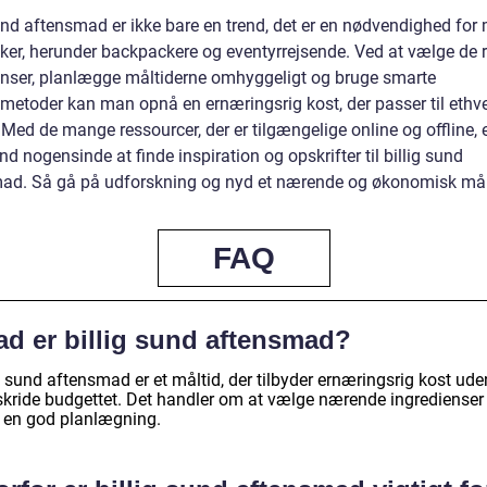
sund aftensmad er ikke bare en trend, det er en nødvendighed fo
er, herunder backpackere og eventyrrejsende. Ved at vælge de r
enser, planlægge måltiderne omhyggeligt og bruge smarte
metoder kan man opnå en ernæringsrig kost, der passer til ethve
Med de mange ressourcer, der er tilgængelige online og offline, 
end nogensinde at finde inspiration og opskrifter til billig sund
ad. Så gå på udforskning og nyd et nærende og økonomisk mål
FAQ
ad er billig sund aftensmad?
g sund aftensmad er et måltid, der tilbyder ernæringsrig kost ude
skride budgettet. Det handler om at vælge nærende ingredienser
 en god planlægning.