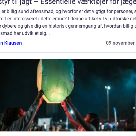
tyr til jagt – Essentielle værktøjer for jæg
er billig sund aftensmad, og hvorfor er det vigtigt for personer,
elt er interesseret i dette emne? I denne artikel vil vi udforske de
 dybere og give dig en historisk gennemgang af, hvordan billig
smad har udviklet sig...
n Klausen
09 november