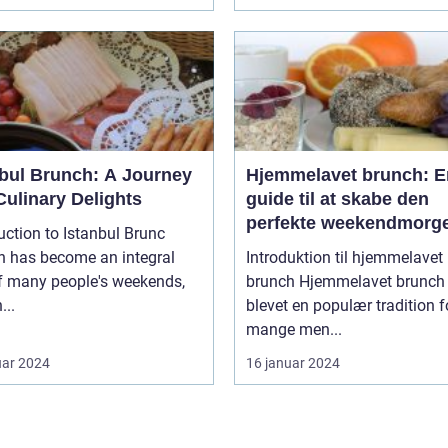
nbul Brunch: A Journey
Hjemmelavet brunch: E
Culinary Delights
guide til at skabe den
perfekte weekendmorg
uction to Istanbul Brunc
h has become an integral
Introduktion til hjemmelavet
of many people's weekends,
brunch Hjemmelavet brunch er
...
blevet en populær tradition f
mange men...
uar 2024
16 januar 2024