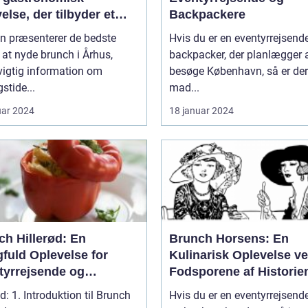
else, der tilbyder et
Backpackere
ret udvalg af lækre
en præsenterer de bedste
Hvis du er en eventyrrejsende
r, der passer til både
 at nyde brunch i Århus,
backpacker, der planlægger 
enmad og frokost
vigtig information om
besøge København, så er der
stide...
mad...
uar 2024
18 januar 2024
ch Hillerød: En
Brunch Horsens: En
fuld Oplevelse for
Kulinarisk Oplevelse v
tyrrejsende og
Fodsporene af Historie
packere
d: 1. Introduktion til Brunch
Hvis du er en eventyrrejsende