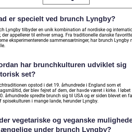
ad er specielt ved brunch Lyngby?
ch Lyngby tilbyder en unik kombination af nordiske og internati
r, der appellerer til enhver smag. Fra traditionelle danske favoritter
rne eksperimenterende sammensætninger, har brunch Lyngby 
lle.
ordan har brunchkulturen udviklet sig
torisk set?
chtraditionen opstod i det 19. århundrede i England som et
gsmåltid, der blev fejret af dem, der havde været i kirke. I løbet
0. århundrede spredte brunch sig til USA og er siden blevet en f
af spisekulturen i mange lande, herunder Lyngby.
 der vegetariske og veganske mulighede
lgængelige under brunch Lyngby?