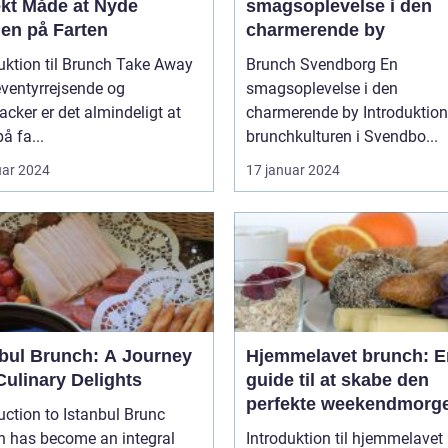
ekt Måde at Nyde
smagsoplevelse i den
den på Farten
charmerende by
uktion til Brunch Take Away
Brunch Svendborg En
ventyrrejsende og
smagsoplevelse i den
cker er det almindeligt at
charmerende by Introduktion til
å fa...
brunchkulturen i Svendbo...
uar 2024
17 januar 2024
nbul Brunch: A Journey
Hjemmelavet brunch: E
Culinary Delights
guide til at skabe den
perfekte weekendmorg
uction to Istanbul Brunc
h has become an integral
Introduktion til hjemmelavet