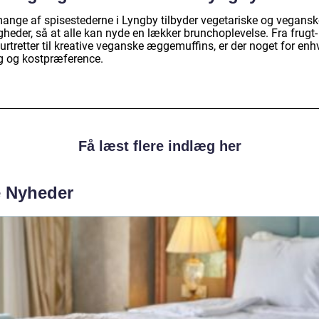
mange af spisestederne i Lyngby tilbyder vegetariske og vegansk
heder, så at alle kan nyde en lækker brunchoplevelse. Fra frugt-
rtretter til kreative veganske æggemuffins, er der noget for enh
 og kostpræference.
Få læst flere indlæg her
e Nyheder