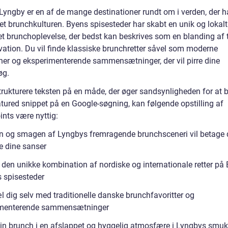
Lyngby er en af de mange destinationer rundt om i verden, der h
t brunchkulturen. Byens spisesteder har skabt en unik og lokalt
et brunchoplevelse, der bedst kan beskrives som en blanding af t
vation. Du vil finde klassiske brunchretter såvel som moderne
oner og eksperimenterende sammensætninger, der vil pirre dine
øg.
trukturere teksten på en måde, der øger sandsynligheden for at bl
tured snippet på en Google-søgning, kan følgende opstilling af
ints være nyttig:
n og smagen af Lyngbys fremragende brunchsceneri vil betage 
e dine sanser
 den unikke kombination af nordiske og internationale retter på
 spisesteder
l dig selv med traditionelle danske brunchfavoritter og
imenterende sammensætninger
in brunch i en afslappet og hyggelig atmosfære i Lyngbys smu