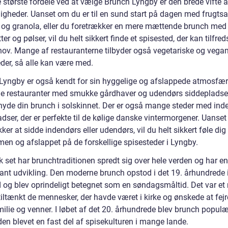
 største fordele ved at vælge Brunch Lyngby er den brede vifte a
igheder. Uanset om du er til en sund start på dagen med frugtsal
 og granola, eller du foretrækker en mere mættende brunch med
er og pølser, vil du helt sikkert finde et spisested, der kan tilfreds
hov. Mange af restauranterne tilbyder også vegetariske og vega
der, så alle kan være med.
Lyngby er også kendt for sin hyggelige og afslappede atmosfær
de restauranter med smukke gårdhaver og udendørs siddepladser
nyde din brunch i solskinnet. Der er også mange steder med ind
dser, der er perfekte til de kølige danske vintermorgener. Uanse
ker at sidde indendørs eller udendørs, vil du helt sikkert føle dig
en og afslappet på de forskellige spisesteder i Lyngby.
k set har brunchtraditionen spredt sig over hele verden og har en
sant udvikling. Den moderne brunch opstod i det 19. århundrede 
 og blev oprindeligt betegnet som en søndagsmåltid. Det var et 
tiltænkt de mennesker, der havde været i kirke og ønskede at fej
ilie og venner. I løbet af det 20. århundrede blev brunch populæ
den blevet en fast del af spisekulturen i mange lande.