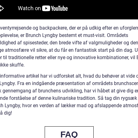
eventyrrejsende og backpackere, der er på udkig efter en uforgl
plevelse, er Brunch Lyngby bestemt et must-visit. Områdets
dighed af spisesteder, den brede vifte af valgmuligheder og de
e atmosfære vil sikre, at du får en fantastisk start på din dag. 
 til traditionelle retter eller nye og innovative kombinationer, vil
ikke skuffe.
informative artikel har vi udforsket alt, hvad du behøver at vide
Lyngby. Fra en indgående præsentation af områdets brunchscene
sk gennemgang af brunchens udvikling, har vi håbet at give dig e
nde forståelse af denne kulinariske tradition. Så tag din rygsæ
nch Lyngby, hvor en verden af lækker mad og afslappende atmos
å dig!
FAQ