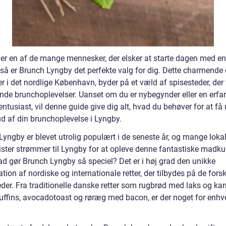
 er en af de mange mennesker, der elsker at starte dagen med e
 så er Brunch Lyngby det perfekte valg for dig. Dette charmende
er i det nordlige København, byder på et væld af spisesteder, der 
nde brunchoplevelser. Uanset om du er nybegynder eller en erfa
ntusiast, vil denne guide give dig alt, hvad du behøver for at få
ud af din brunchoplevelse i Lyngby.
Lyngby er blevet utrolig populært i de seneste år, og mange loka
ister strømmer til Lyngby for at opleve denne fantastiske madkul
d gør Brunch Lyngby så speciel? Det er i høj grad den unikke
ion af nordiske og internationale retter, der tilbydes på de forsk
der. Fra traditionelle danske retter som rugbrød med laks og karry
fins, avocadotoast og røræg med bacon, er der noget for enhv