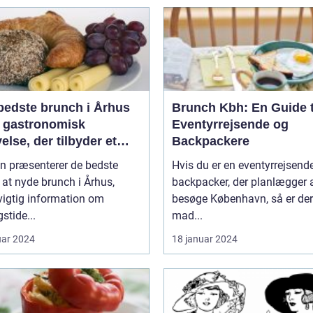
bedste brunch i Århus
Brunch Kbh: En Guide t
n gastronomisk
Eventyrrejsende og
else, der tilbyder et
Backpackere
ret udvalg af lækre
en præsenterer de bedste
Hvis du er en eventyrrejsende
r, der passer til både
 at nyde brunch i Århus,
backpacker, der planlægger 
enmad og frokost
vigtig information om
besøge København, så er der
stide...
mad...
uar 2024
18 januar 2024