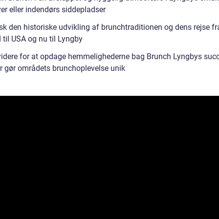
er eller indendørs siddepladser
k den historiske udvikling af brunchtraditionen og dens rejse fr
 til USA og nu til Lyngby
idere for at opdage hemmelighederne bag Brunch Lyngbys suc
r gør områdets brunchoplevelse unik