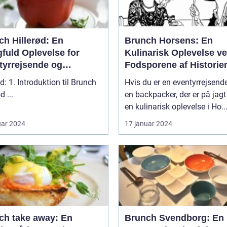
ch Hillerød: En
Brunch Horsens: En
fuld Oplevelse for
Kulinarisk Oplevelse v
tyrrejsende og
Fodsporene af Historie
packere
d: 1. Introduktion til Brunch
Hvis du er en eventyrrejsende
Hillerød ...
en backpacker, der er på jagt
en kulinarisk oplevelse i Ho..
uar 2024
17 januar 2024
ch take away: En
Brunch Svendborg: En