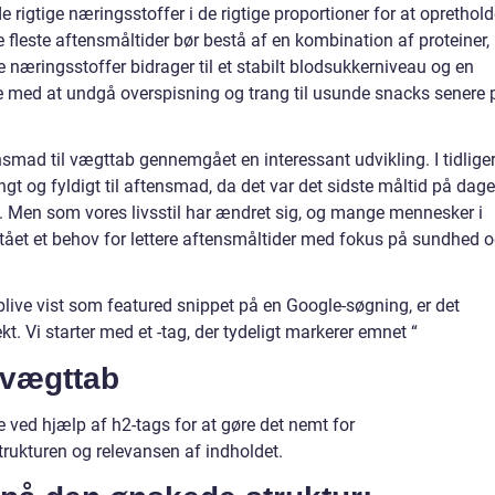
 rigtige næringsstoffer i de rigtige proportioner for at oprethol
fleste aftensmåltider bør bestå af en kombination af proteiner,
re næringsstoffer bidrager til et stabilt blodsukkerniveau og en
e med at undgå overspisning og trang til usunde snacks senere 
smad til vægttab gennemgået en interessant udvikling. I tidlige
ungt og fyldigt til aftensmad, da det var det sidste måltid på dage
. Men som vores livsstil har ændret sig, og mange mennesker i
stået et behov for lettere aftensmåltider med fokus på sundhed 
 blive vist som featured snippet på en Google-søgning, er det
kt. Vi starter med et -tag, der tydeligt markerer emnet “
 vægttab
 ved hjælp af h2-tags for at gøre det nemt for
rukturen og relevansen af indholdet.