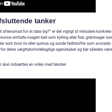
sluttende tanker
l aftensmad for at tabe sig?” er det vigtigt at inkludere konkrete
kunne omfatte magert kød som kylling eller fisk, grøntsager so
kter som brun ris eller quinoa og sunde fedtstoffer som avocado
dt for deres vægttabsfordelagtige egenskaber og bør således vær
er skal indsættes en video med teksten