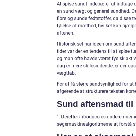
At spise sundt indebærer at indtage de
en sund vægt og generel sundhed. De 
fibre og sunde fedtstoffer, da disse t
følelse af mæthed, hvilket kan hjælp
aftenen.
Historisk set har ideen om sund aften
tider var der en tendens til at spise t
og man ofte havde været fysisk aktiv
dag er mere stillesiddende, er der op
vægttab.
For at få større sandsynlighed for at
afgørende at strukturere teksten korre
Sund aftensmad til
“. Derefter introduceres underemnerne
søgemaskinealgoritmerne at forstå st