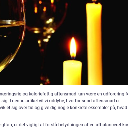
 næringsrig og kaloriefattig aftensmad kan være en udfordring f
ig. I denne artikel vil vi uddybe, hvorfor sund aftensmad er
viklet sig over tid og give dig nogle konkrete eksempler på, hvad
gttab, er det vigtigt at forstå betydningen af en afbalanceret ko