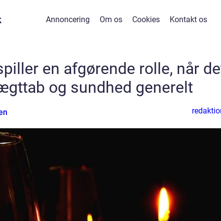
k
Annoncering
Om os
Cookies
Kontakt os
iller en afgørende rolle, når de
ægttab og sundhed generelt
redaktio
en