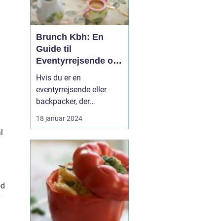
Brunch Kbh: En
Guide til
Eventyrrejsende og
Backpackere
Hvis du er en
eventyrrejsende eller
backpacker, der
planlægger at besøge
18 januar 2024
København, så er der en
l
madoplevelse, du
absolut ikke må gå glip
af - brunch! Brunch har
vundet stor popularitet i
København og er blevet
od
en fast del af byens
kulinariske scene....