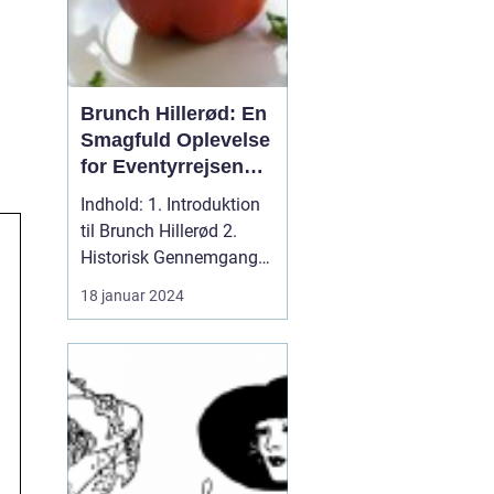
Brunch Hillerød: En
Smagfuld Oplevelse
for Eventyrrejsende
og Backpackere
Indhold: 1. Introduktion
til Brunch Hillerød 2.
Historisk Gennemgang
af Brunch Hillerød 3...
18 januar 2024