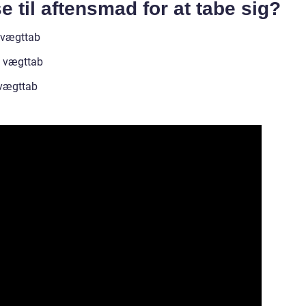
 til aftensmad for at tabe sig?
l vægttab
il vægttab
l vægttab