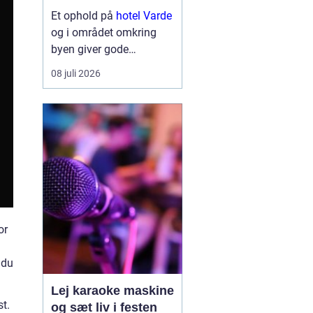
området
Et ophold på
hotel Varde
og i området omkring
byen giver gode
muligheder for både
08 juli 2026
natur, kultur og
hyggelige oplevelser.
Mange gæster kommer
til området for at
kombinere en rolig base
med kor...
or
 du
Lej karaoke maskine
st.
og sæt liv i festen