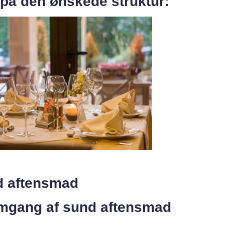
 på den ønskede struktur:
d aftensmad
emgang af sund aftensmad