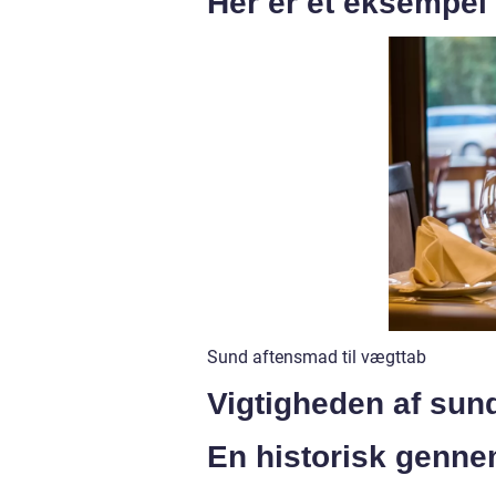
Her er et eksempel
Sund aftensmad til vægttab
Vigtigheden af sun
En historisk genn