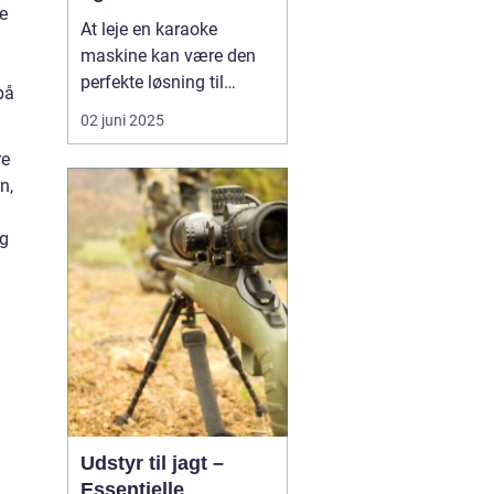
de
At leje en karaoke
maskine kan være den
perfekte løsning til
på
enhver fest eller
02 juni 2025
sammenkomst på
re
Sjælland. Uanset om det
n,
er en fødselsdag, et
firmaevent eller en
og
casual get-together,
bringer karaoke magi og
minder, der va...
Udstyr til jagt –
Essentielle