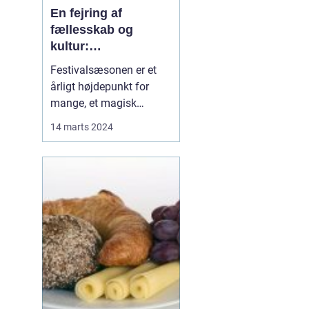
En fejring af
fællesskab og
kultur:
Festivaloplevelsen
Festivalsæsonen er et
årligt højdepunkt for
mange, et magisk
tidsrum hvor musik,
14 marts 2024
kunst, og fællesskab
blomstrer. At deltage i en
festival er en oplevelse,
der kan ændre dit syn på
livet, udvide din
musiksmag og sk...