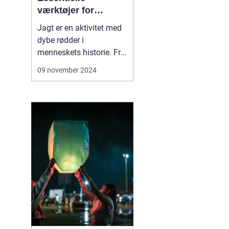
værktøjer for
jægeren
Jagt er en aktivitet med
dybe rødder i
menneskets historie. Fra
tidernes morgen har jagt
09 november 2024
været en måde at sikre
føde på, og i moderne tid
også en form for
rekreation og
naturoplevelse. For at
kunne deltage i jag...